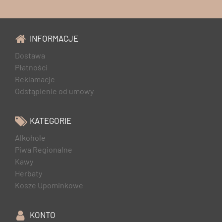
INFORMACJE
Dostawa
Płatności
Reklamacje
Odstąpienie od umowy
KATEGORIE
Alkohole
Piwa Regionalne
Kawy
Herbaty
Kosze Upominkowe
KONTO