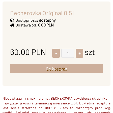
Becherovka Original 0,5 l
Dostępność:
dostępny
Dostawa od:
0.00 PLN
60.00
PLN
szt
Niepowtarzalny smak i aromat
BECHEROVKA zawdzięcza składnikom
najwyższej jakości i
tajemniczej mieszance ziół
. Dokładna receptura
jest ściśle strzeżona od 1807 r., kiedy to rozpoczęto produkcję
wódki.
Najlepiej smakuje schłodzona i czysta
, ale doskonale