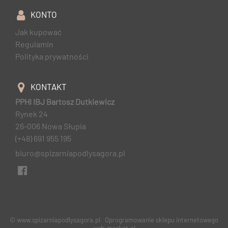
KONTO
Jak kupować
Regulamin
Polityka prywatności
KONTAKT
PPHI IBJ Bartosz Dutkiewicz
Rynek 24
26-006 Nowa Słupia
(+48) 691 955 195
biuro@spizarniapodlysagora.pl
© www.spizarniapodlysagora.pl
Oprogramowanie sklepu internetowego