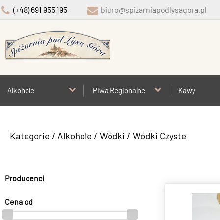
(+48) 691 955 195
biuro@spizarniapodlysagora.pl
Alkohole
Piwa Regionalne
Kawy
Kategorie
/
Alkohole
/
Wódki
/
Wódki Czyste
Producenci
Cena od