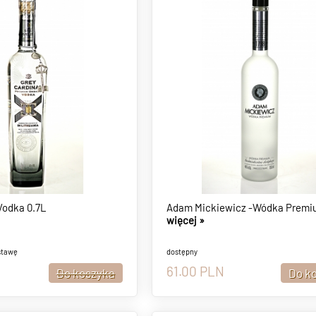
Vodka 0.7L
Adam Mickiewicz -Wódka Premi
więcej »
stawę
dostępny
61.00
PLN