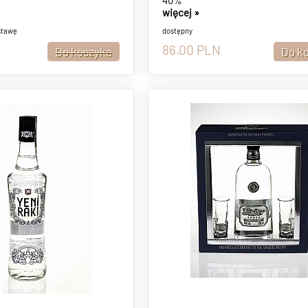
40%
więcej »
stawę
dostępny
N
86.00
PLN