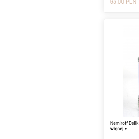
63.00
PLN
Nemiroff Delik
więcej »