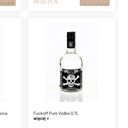
98.00
PLN
wica
Fuckoff Pure Vodka 0,7L
więcej »