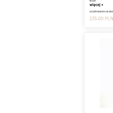
etui
więcej »
oczekiwanie na do
235.00
PL