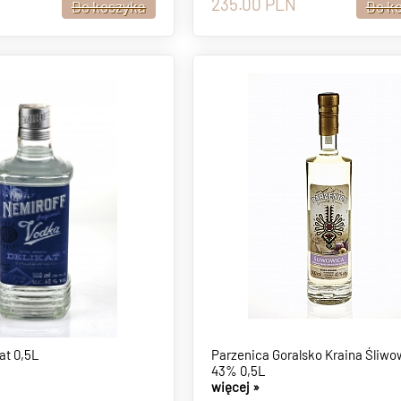
235.00
PLN
at 0,5L
Parzenica Goralsko Kraina Śliwo
43% 0,5L
więcej »