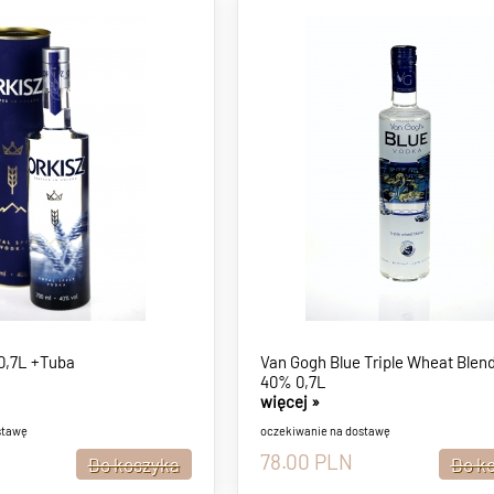
0,7L +Tuba
Van Gogh Blue Triple Wheat Blen
40% 0,7L
więcej »
stawę
oczekiwanie na dostawę
78.00
PLN