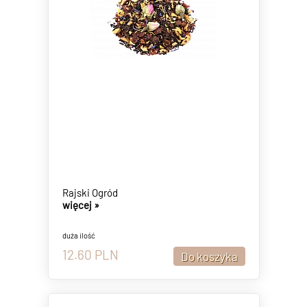
Rajski Ogród
więcej »
duża ilość
12.60
PLN