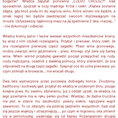
bogactw!” Władca zapytał ponownie „CZEGO CHCESZ?!” Gad
spoważniał, spojrzał w oczy mądrego Króla i rzekł: „Klątwa zostanie
zdjęta, gdy ktoś poda mi do wypicia wino, które winem nie będzie, a
smak napój ten będzie zawdzięczać owocom dojrzewającym na
mrozie. Usłyszawszy tajemnicę masz na jej spełnienie 2 lata, inaczej…”
– nie dokończył i odleciał.
Władca krainy jezior i lasów wezwał wszystkich mieszkańców krainy,
by wraz z nim szukali rozwiązania. Przybył i piwowar, który rzekł, że
zna rozwiązanie pierwszej części zagadki. Miast wina gronowego,
można uwarzyć wino jęczmienne – piwo, którego styl zwie się barley
wine. Wtem wśród przybyłej gawiedzi począł przepychać się rudy,
rosły mężczyzna, osadnik z dalekiej północy, który stwierdził, że zna
odpowiedź na drugą część zagadki. Szepnął coś do ucha piwowara, po
czym zniknęli w browarze… nie wracali długo.
Dwa lata wyznaczone przez poczwarę dobiegały końca. Znudzony,
bezlitosny i zuchwały gad, przybył do władcy w ustalonym dniu, psując
kolejne piwa. Ku swemu zdziwieniu, już z oddali ujrzał, że władca na
jego powitanie ma w ręku pełen puchar. Wiedząc, że żadna trucizna
nie jest w stanie mu zaszkodzić, pewny siebie, łapczywie wypił
zawartość. To co zdarzyło się później zadziwiło wszystkich. Gad stał
się jeszcze większy i straszniejszy…. po czym w mgnieniu oka zmienił
się w jemiołuszkę, uwalniając się od klątwy. Rozwiązaniem drugiej