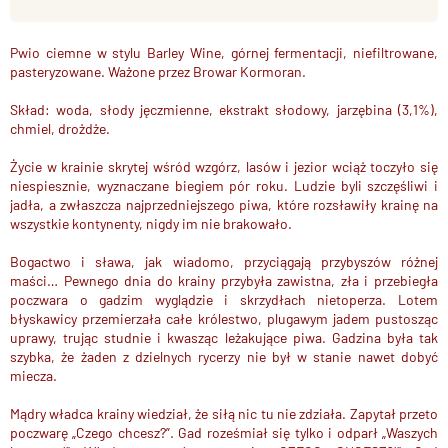
Pwio ciemne w stylu Barley Wine, górnej fermentacji, niefiltrowane,
pasteryzowane. Ważone przez Browar Kormoran.
Skład: woda, słody jęczmienne, ekstrakt słodowy, jarzębina (3,1%),
chmiel, drożdże.
Życie w krainie skrytej wśród wzgórz, lasów i jezior wciąż toczyło się
niespiesznie, wyznaczane biegiem pór roku. Ludzie byli szczęśliwi i
jadła, a zwłaszcza najprzedniejszego piwa, które rozsławiły krainę na
wszystkie kontynenty, nigdy im nie brakowało.
Bogactwo i sława, jak wiadomo, przyciągają przybyszów różnej
maści… Pewnego dnia do krainy przybyła zawistna, zła i przebiegła
poczwara o gadzim wyglądzie i skrzydłach nietoperza. Lotem
błyskawicy przemierzała całe królestwo, plugawym jadem pustosząc
uprawy, trując studnie i kwasząc leżakujące piwa. Gadzina była tak
szybka, że żaden z dzielnych rycerzy nie był w stanie nawet dobyć
miecza.
Mądry władca krainy wiedział, że siłą nic tu nie zdziała. Zapytał przeto
poczwarę „Czego chcesz?”. Gad roześmiał się tylko i odparł „Waszych