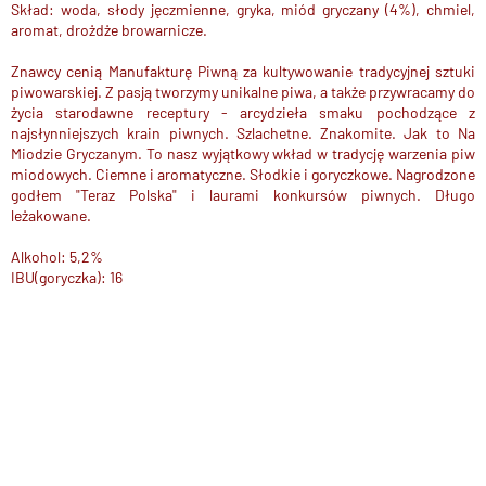
Skład: woda, słody jęczmienne, gryka, miód gryczany (4%), chmiel,
aromat, drożdże browarnicze.
Znawcy cenią Manufakturę Piwną za kultywowanie tradycyjnej sztuki
piwowarskiej. Z pasją tworzymy unikalne piwa, a także przywracamy do
życia starodawne receptury - arcydzieła smaku pochodzące z
najsłynniejszych krain piwnych. Szlachetne. Znakomite. Jak to Na
Miodzie Gryczanym. To nasz wyjątkowy wkład w tradycję warzenia piw
miodowych. Ciemne i aromatyczne. Słodkie i goryczkowe. Nagrodzone
godłem "Teraz Polska" i laurami konkursów piwnych. Długo
leżakowane.
Alkohol: 5,2%
IBU(goryczka): 16