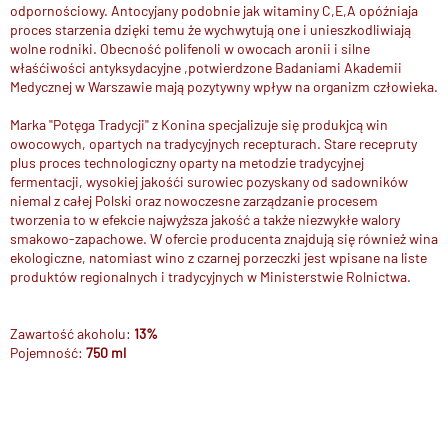
odpornościowy. Antocyjany podobnie jak witaminy C,E,A opóźniaja
proces starzenia dzięki temu że wychwytują one i unieszkodliwiają
wolne rodniki. Obecność polifenoli w owocach aronii i silne
właśćiwości antyksydacyjne ,potwierdzone Badaniami Akademii
Medycznej w Warszawie mają pozytywny wpływ na organizm człowieka.
Marka ''Potęga Tradycji'' z Konina specjalizuje się produkjcą win
owocowych, opartych na tradycyjnych recepturach. Stare recepruty
plus proces technologiczny oparty na metodzie tradycyjnej
fermentacji, wysokiej jakośći surowiec pozyskany od sadowników
niemal z całej Polski oraz nowoczesne zarządzanie procesem
tworzenia to w efekcie najwyższa jakość a także niezwykłe walory
smakowo-zapachowe. W ofercie producenta znajdują się również wina
ekologiczne, natomiast wino z czarnej porzeczki jest wpisane na liste
produktów regionalnych i tradycyjnych w Ministerstwie Rolnictwa.
Zawartość akoholu:
13%
Pojemność:
750 ml