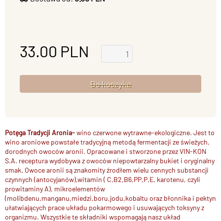
33.00
PLN
Potęga Tradycji Aronia-
wino czerwone wytrawne-ekologiczne. Jest to
wino aroniowe powstałe tradycyjną metodą fermentacji ze świeżych,
dorodnych owoców aronii. Opracowane i stworzone przez VIN-KON
S.A. receptura wydobywa z owoców niepowtarzalny bukiet i oryginalny
smak. Owoce aronii są znakomity źrodłem wielu cennych substancji
czynnych (antocyjanów),witamin ( C,B2,B6,PP,P,E, karotenu, czyli
prowitaminy A), mikroelementów
(molibdenu,manganu,miedzi,boru,jodu,kobaltu oraz błonnika i pektyn
ułatwiających prace układu pokarmowego i usuwających toksyny z
organizmu. Wszystkie te składniki wspomagają nasz układ