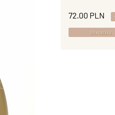
72.00
PLN