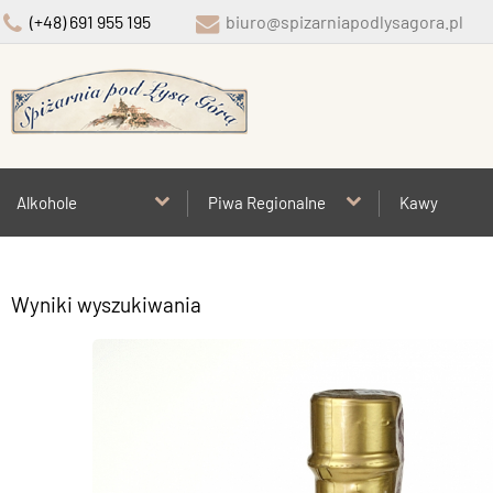
(+48) 691 955 195
biuro@spizarniapodlysagora.pl
Alkohole
Piwa Regionalne
Kawy
Wyniki wyszukiwania