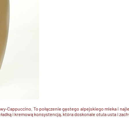
 kawy-Cappuccino. To połączenie gęstego alpejskiego mleka i naj
dką i kremową konsystencją, która doskonale otula usta i zach