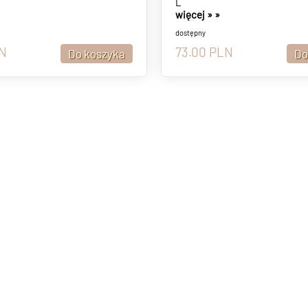
L
więcej »
»
dostępny
N
73.00
PLN