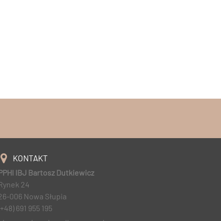
KONTAKT
PPHI IBJ Bartosz Dutkiewicz
Rynek 24
26-006 Nowa Słupia
(+48) 691 955 195