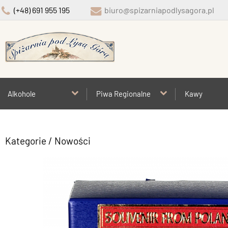
(+48) 691 955 195
biuro@spizarniapodlysagora.pl
Alkohole
Piwa Regionalne
Kawy
Kategorie
/ Nowości