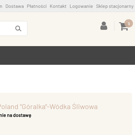
n
Dostawa
Płatności
Kontakt
Logowanie
Sklep stacjonarny
0
oland ''Góralka''-Wódka Śliwowa
nie na dostawę