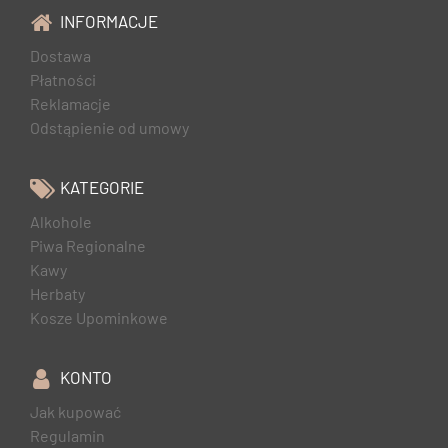
INFORMACJE
Dostawa
Płatności
Reklamacje
Odstąpienie od umowy
KATEGORIE
Alkohole
Piwa Regionalne
Kawy
Herbaty
Kosze Upominkowe
KONTO
Jak kupować
Regulamin