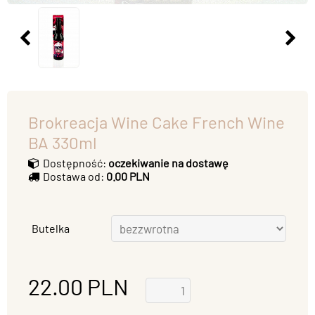
Brokreacja Wine Cake French Wine
BA 330ml
Dostępność:
oczekiwanie na dostawę
Dostawa od:
0.00 PLN
Butelka
22.00
PLN