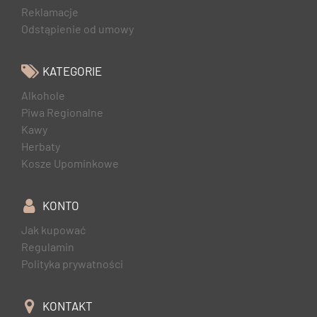
Reklamacje
Odstąpienie od umowy
KATEGORIE
Alkohole
Piwa Regionalne
Kawy
Herbaty
Kosze Upominkowe
KONTO
Jak kupować
Regulamin
Polityka prywatności
KONTAKT