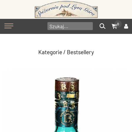
0
Kategorie
/ Bestsellery