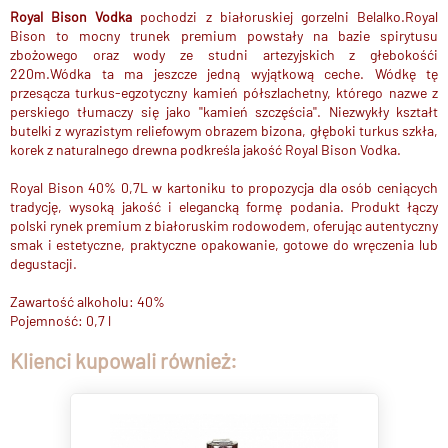
Royal Bison Vodka
pochodzi z białoruskiej gorzelni Belalko.Royal
Bison to mocny trunek premium powstały na bazie spirytusu
zbożowego oraz wody ze studni artezyjskich z głebokośći
220m.Wódka ta ma jeszcze jedną wyjątkową ceche. Wódkę tę
przesącza turkus-egzotyczny kamień półszlachetny, którego nazwe z
perskiego tłumaczy się jako ''kamień szczęścia''. Niezwykły kształt
butelki z wyrazistym reliefowym obrazem bizona, głęboki turkus szkła,
korek z naturalnego drewna podkreśla jakość Royal Bison Vodka.
Royal Bison 40% 0,7L w kartoniku to propozycja dla osób ceniących
tradycję, wysoką jakość i elegancką formę podania. Produkt łączy
polski rynek premium z białoruskim rodowodem, oferując autentyczny
smak i estetyczne, praktyczne opakowanie, gotowe do wręczenia lub
degustacji.
Zawartość alkoholu: 40%
Pojemność: 0,7 l
Klienci kupowali również: