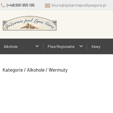
(+48) 691 955 195
biuro@spizarniapodlysagora.pl
Alkohole
Piwa Regionalne
Kawy
Kategorie
/
Alkohole
/
Wermuty