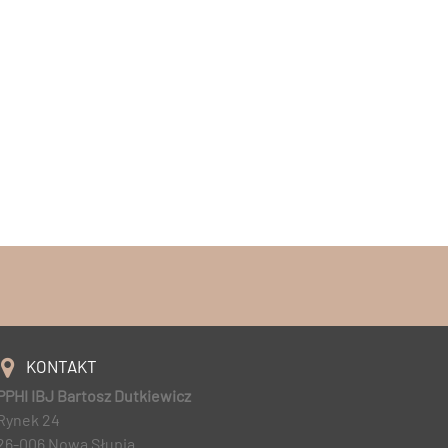
KONTAKT
PPHI IBJ Bartosz Dutkiewicz
Rynek 24
26-006 Nowa Słupia