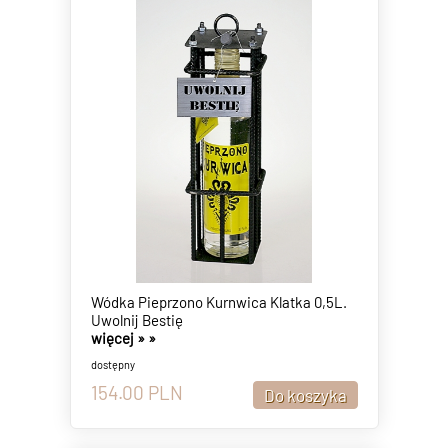
Wódka Pieprzono Kurnwica Klatka 0,5L.
Uwolnij Bestię
więcej »
»
dostępny
154.00
PLN