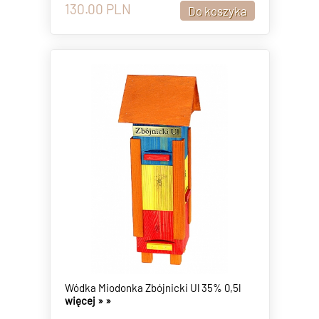
130.00
PLN
Wódka Miodonka Zbójnicki Ul 35% 0,5l
więcej »
»