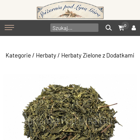
0
Kategorie
/
Herbaty
/
Herbaty Zielone z Dodatkami