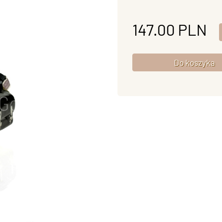
147.00
PLN