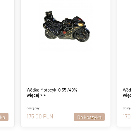
Wódka Motocykl 0,35l/40%
Wód
więcej »
»
więc
dostępny
dostę
175.00
PLN
170