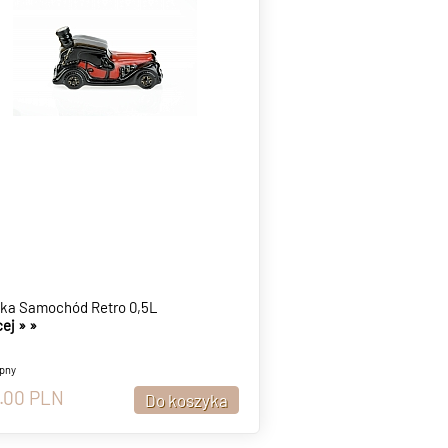
ka Samochód Retro 0,5L
ej »
»
pny
.00
PLN