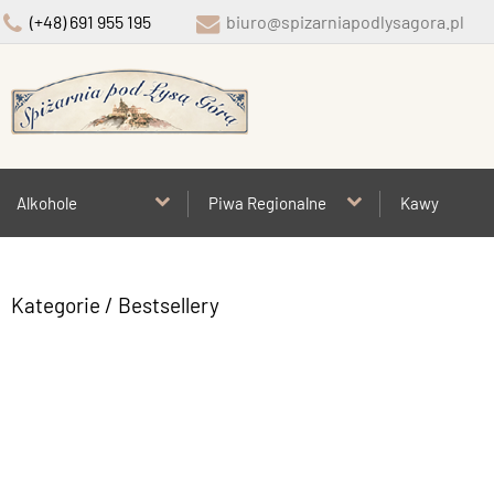
(+48) 691 955 195
biuro@spizarniapodlysagora.pl
Alkohole
Piwa Regionalne
Kawy
Kategorie
/ Bestsellery