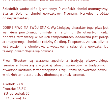
Składniki: woda; słód jęczmienny: Pilzneński; chmiel aromatyczny:
Styrian Golding; chmiel goryczkowy: Magnum, Herkules; drożdże
dolnej fermentacji.
DOBRE PIWO MA SWÓJ SMAK. Wyróżniający charakter tego piwa jest
wynikiem powtórnego chmielenia na zimno. Do otwartych kadzi
podczas fermentacji w niskich temperaturach dodawana jest porcja
aromatycznego chmielu z rodziny Golding. To sprawia, że nasz pilzner
jest przyjemnie chmielowy, z wyczuwalną szlachetną goryczką. Do
takiego piwa z chęcią się powraca.
Piwa Miłosław są warzona zgodnie z tradycją piwowarskiego
rzemiosła. Powstają z wysokiej jakości surowców, w tradycyjnych,
otwartych kadziach fermentacyjnych. Dzięki temu są tworzone powoli,
w niskich temperaturach, z dbałością o smak i aromat.
Alkohol: 5,4%
Ekstrakt: 12,2%
IBU (goryczka): 30
EBC (barwa): 13