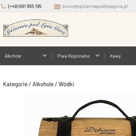
(+48) 691 955 195
biuro@spizarniapodlysagora.pl
Alkohole
Piwa Regionalne
Kawy
Kategorie
/
Alkohole
/
Wódki