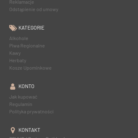
Reklamacje
Odstąpienie od umowy
KATEGORIE
Alkohole
Piwa Regionalne
Kawy
Herbaty
Kosze Upominkowe
KONTO
Jak kupować
Regulamin
Polityka prywatności
KONTAKT