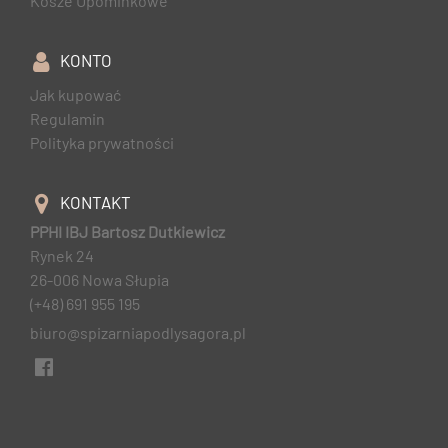
Kosze Upominkowe
KONTO
Jak kupować
Regulamin
Polityka prywatności
KONTAKT
PPHI IBJ Bartosz Dutkiewicz
Rynek 24
26-006 Nowa Słupia
(+48) 691 955 195
biuro@spizarniapodlysagora.pl