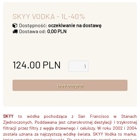
SKYY VODKA - 1L-40%
Dostępność:
oczekiwanie na dostawę
Dostawa od:
0.00 PLN
124.00
PLN
SKYY
to wódka pochodząca z San Francisco w Stanach
Zjednoczonych. Poddawana jest czterokrotnej destylacji i trzykrotnej
filtracji przez filtry z węgla drzewnego i celulozy. W roku 2002 i 2004
została uznana za najczystszą wódkę świata.
SKYY Vodka to marka,
która wszystko zapoczątkowała. Po raz pierwszy został stworzona w