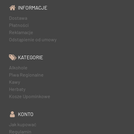
INFORMACJE
Dostawa
Płatności
Reklamacje
Odstąpienie od umowy
KATEGORIE
Alkohole
Piwa Regionalne
Kawy
Herbaty
Kosze Upominkowe
KONTO
Jak kupować
Regulamin