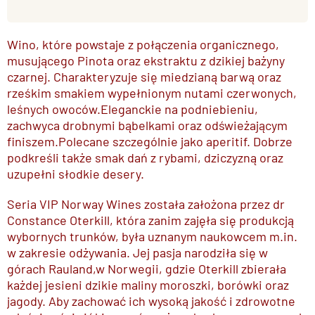
Wino, które powstaje z połączenia organicznego,
musującego Pinota oraz ekstraktu z dzikiej bażyny
czarnej. Charakteryzuje się miedzianą barwą oraz
rześkim smakiem wypełnionym nutami czerwonych,
leśnych owoców.Eleganckie na podniebieniu,
zachwyca drobnymi bąbelkami oraz odświeżającym
finiszem.Polecane szczególnie jako aperitif. Dobrze
podkreśli także smak dań z rybami, dziczyzną oraz
uzupełni słodkie desery.
Seria VIP Norway Wines została założona przez dr
Constance Oterkill, która zanim zajęła się produkcją
wybornych trunków, była uznanym naukowcem m.in.
w zakresie odżywania. Jej pasja narodziła się w
górach Rauland,w Norwegii, gdzie Oterkill zbierała
każdej jesieni dzikie maliny moroszki, borówki oraz
jagody. Aby zachować ich wysoką jakość i zdrowotne