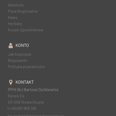
Alkohole
Piwa Regionalne
Kawy
Herbaty
Kosze Upominkowe
KONTO
Jak kupować
Regulamin
Polityka prywatności
KONTAKT
PPHI IBJ Bartosz Dutkiewicz
Rynek 24
26-006 Nowa Słupia
(+48) 691 955 195
biuro@spizarniapodlysagora.pl