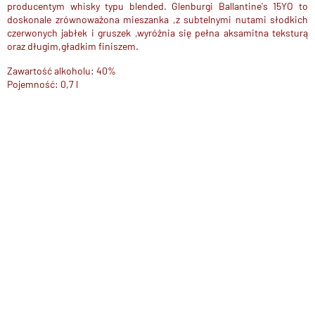
producentym whisky typu blended. Glenburgi Ballantine's 15YO to
doskonale zrównoważona mieszanka ,z subtelnymi nutami słodkich
czerwonych jabłek i gruszek ,wyróżnia się pełna aksamitna teksturą
oraz długim,gładkim finiszem.
Zawartość alkoholu: 40%
Pojemność: 0,7 l