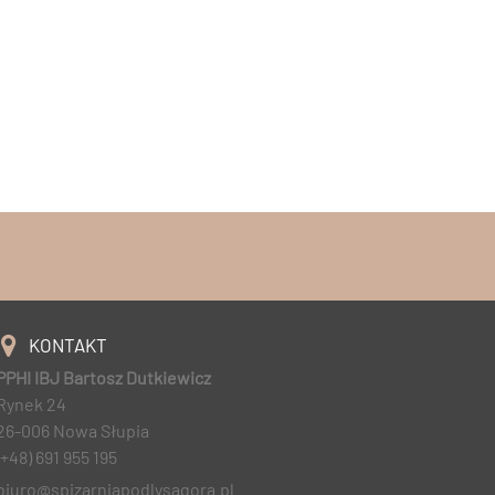
KONTAKT
PPHI IBJ Bartosz Dutkiewicz
Rynek 24
26-006 Nowa Słupia
(+48) 691 955 195
biuro@spizarniapodlysagora.pl