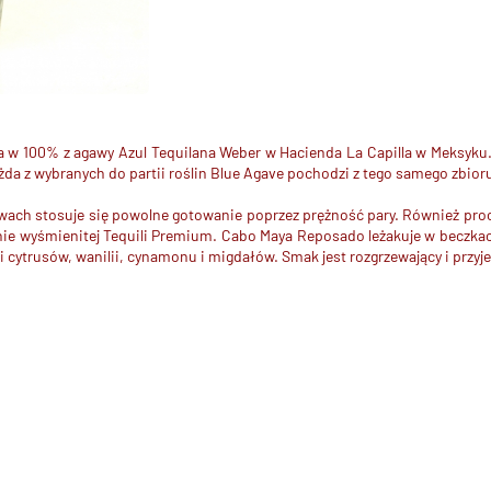
na w 100% z agawy Azul Tequilana Weber w Hacienda La Capilla w Meksyku
da z wybranych do partii roślin Blue Agave pochodzi z tego samego zbior
awach stosuje się powolne gotowanie poprzez prężność pary. Również pro
nie wyśmienitej Tequili Premium. Cabo Maya Reposado leżakuje w beczkach
ytrusów, wanilii, cynamonu i migdałów. Smak jest rozgrzewający i przyjem