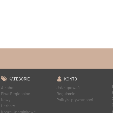
KATEGORIE
KONTO
Alkohole
Jak kupować
Piwa Regionalne
Regulamin
Kawy
Polityka prywatności
Herbaty
Kosze Upominkowe