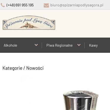
(+48) 691 955 195
biuro@spizarniapodlysagora.pl
Alkohole
Piwa Regionalne
Kawy
Kategorie
/ Nowości