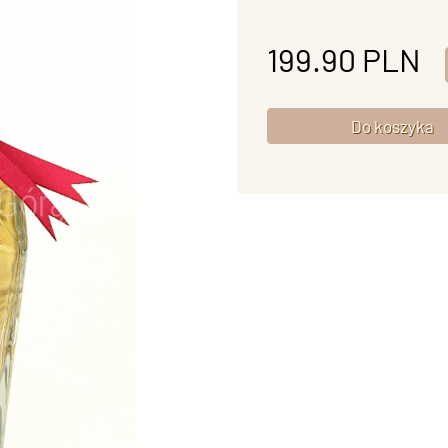
199.90
PLN