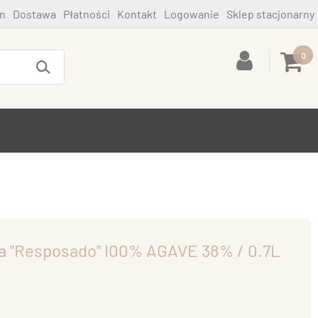
n
Dostawa
Płatności
Kontakt
Logowanie
Sklep stacjonarny
0
a ''Resposado'' I00% AGAVE 38% / 0.7L