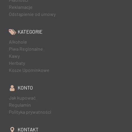
Reklamacje
Odstąpienie od umowy
KATEGORIE
Alkohole
Piwa Regionalne
Kawy
Herbaty
Kosze Upominkowe
KONTO
Jak kupować
Regulamin
Polityka prywatności
KONTAKT