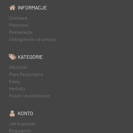
INFORMACJE
Dostawa
Płatności
Reklamacje
Odstąpienie od umowy
KATEGORIE
Alkohole
Piwa Regionalne
Kawy
Herbaty
Kosze Upominkowe
KONTO
Jak kupować
Regulamin