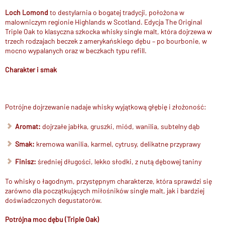
Loch Lomond
to destylarnia o bogatej tradycji, położona w
malowniczym regionie Highlands w
Scotland
. Edycja The Original
Triple Oak to klasyczna szkocka whisky single malt, która dojrzewa w
trzech rodzajach beczek z amerykańskiego dębu – po bourbonie, w
mocno wypalanych oraz w beczkach typu refill.
Charakter i smak
Potrójne dojrzewanie nadaje whisky wyjątkową głębię i złożoność:
Aromat:
dojrzałe jabłka, gruszki, miód, wanilia, subtelny dąb
Smak:
kremowa wanilia, karmel, cytrusy, delikatne przyprawy
Finisz:
średniej długości, lekko słodki, z nutą dębowej taniny
To whisky o łagodnym, przystępnym charakterze, która sprawdzi się
zarówno dla początkujących miłośników single malt, jak i bardziej
doświadczonych degustatorów.
Potrójna moc dębu (Triple Oak)