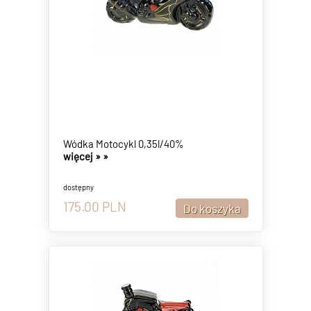
Wódka Motocykl 0,35l/40%
więcej »
»
dostępny
175.00
PLN