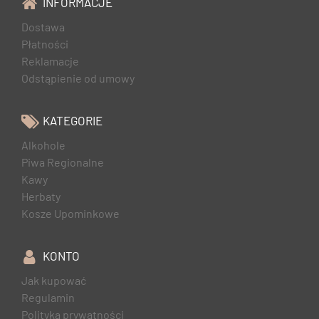
INFORMACJE
Dostawa
Płatności
Reklamacje
Odstąpienie od umowy
KATEGORIE
Alkohole
Piwa Regionalne
Kawy
Herbaty
Kosze Upominkowe
KONTO
Jak kupować
Regulamin
Polityka prywatności