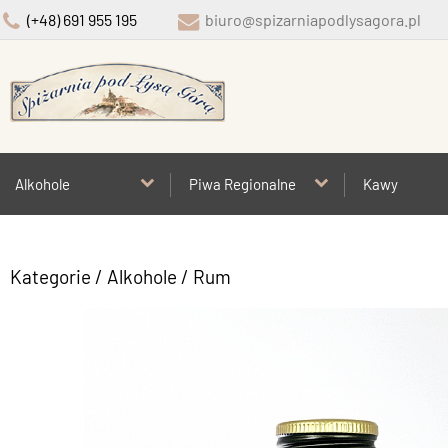
(+48) 691 955 195
biuro@spizarniapodlysagora.pl
Alkohole
Piwa Regionalne
Kawy
Kategorie
/
Alkohole
/
Rum