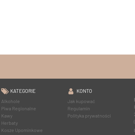
KATEGORIE
KONTO
Alkohole
Jak kupować
Piwa Regionalne
Regulamin
Kawy
Polityka prywatności
Herbaty
Kosze Upominkowe