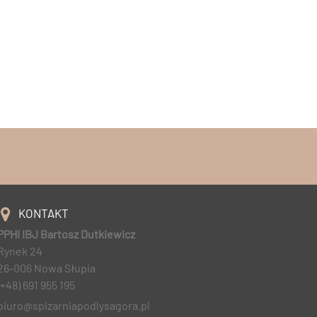
KONTAKT
PPHI IBJ Bartosz Dutkiewicz
Rynek 24
26-006 Nowa Słupia
(+48) 691 955 195
biuro@spizarniapodlysagora.pl