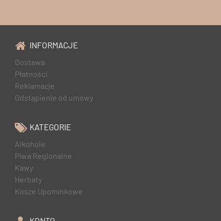
INFORMACJE
Dostawa
Płatności
Reklamacje
Odstąpienie od umowy
KATEGORIE
Alkohole
Piwa Regionalne
Kawy
Herbaty
Kosze Upominkowe
KONTO