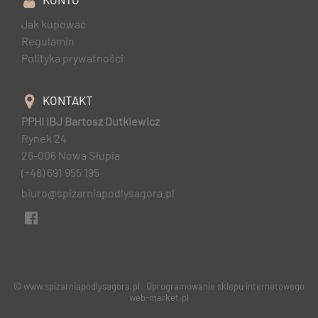
Jak kupować
Regulamin
Polityka prywatności
KONTAKT
PPHI IBJ Bartosz Dutkiewicz
Rynek 24
26-006 Nowa Słupia
(+48) 691 955 195
biuro@spizarniapodlysagora.pl
© www.spizarniapodlysagora.pl
Oprogramowanie sklepu internetowego
web-market.pl