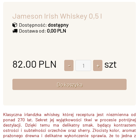
Jameson Irish Whiskey 0,5 l
Dostępność:
dostępny
Dostawa od:
0.00 PLN
82.00
PLN
szt
Klasyczna irlandzka whiskey
, której receptura jest niezmienna od
ponad 270 lat. Sekret jej wyjątkowości tkwi w
procesie potrójnej
destylacji
. Dzięki temu ma delikatny smak, będący
kontrastem
ostrości i subtelności
orzechów oraz sherry. Złocisty kolor, aromat
prażonego drewna i delikatne wykończenie sprawia, że to
jedna z