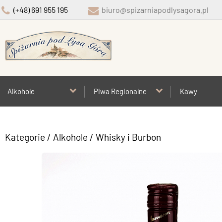
(+48) 691 955 195
biuro@spizarniapodlysagora.pl
Alkohole
Piwa Regionalne
Kawy
Kategorie
/
Alkohole
/
Whisky i Burbon