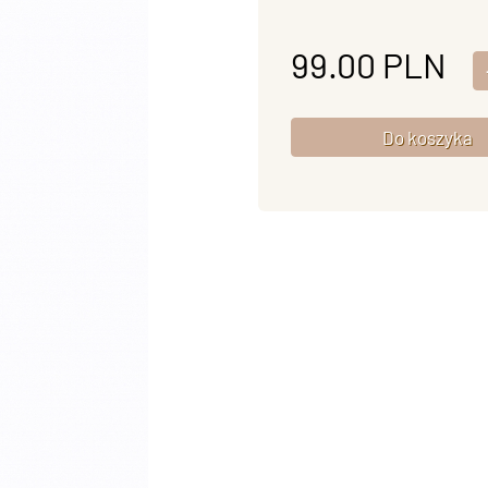
99.00
PLN