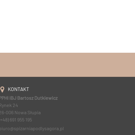
KONTAKT
PPHI IBJ Bartosz Dutkiewicz
Rynek 24
26-006 Nowa Słupia
(+48) 691 955 195
biuro@spizarniapodlysagora.pl