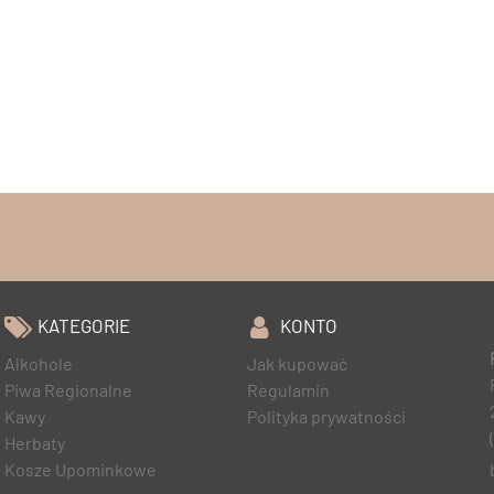
KATEGORIE
KONTO
Alkohole
Jak kupować
Piwa Regionalne
Regulamin
Kawy
Polityka prywatności
Herbaty
Kosze Upominkowe