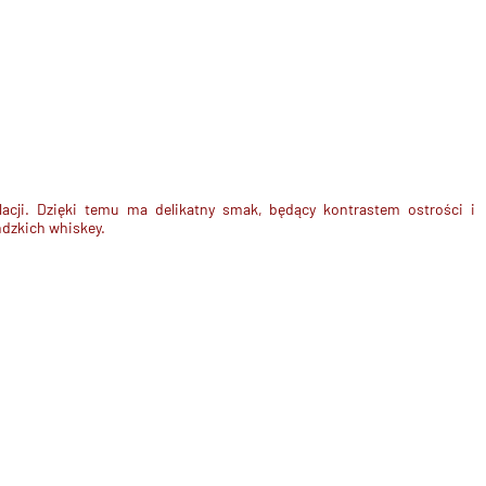
acji
. Dzięki temu ma delikatny smak, będący
kontrastem ostrości i
andzkich whiskey
.