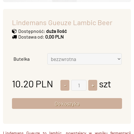
Lindemans Gueuze Lambic Beer
Dostępność:
duża ilość
Dostawa od:
0.00 PLN
Butelka
10.20
PLN
szt
Lindemans Gueuze to lambic, powstający w wyniku fermentacji