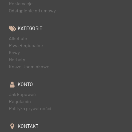
Reklamacje
Odstąpienie od umowy
KATEGORIE
Alkohole
Piwa Regionalne
Kawy
Herbaty
Kosze Upominkowe
KONTO
Jak kupować
Regulamin
Polityka prywatności
KONTAKT