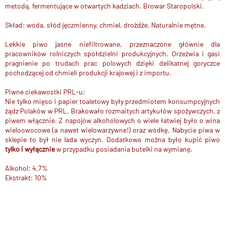
metodą, fermentujące w otwartych kadziach. Browar Staropolski.
Skład: woda, słód jęczmienny, chmiel, drożdże. Naturalnie mętne.
Lekkie piwo jasne niefiltrowane, przeznaczone głównie dla
pracowników rolniczych spółdzielni produkcyjnych. Orzeźwia i gasi
pragnienie po trudach prac polowych dzięki delikatnej goryczce
pochodzącej od chmieli produkcji krajowej i z importu.
Piwne ciekawostki PRL-u:
Nie tylko mięso i papier toaletowy były przedmiotem konsumpcyjnych
żądz Polaków w PRL. Brakowało rozmaitych artykułów spożywczych, z
piwem włącznie. Z napojów alkoholowych o wiele łatwiej było o wina
wieloowocowe (a nawet wielowarzywne!) oraz wódkę. Nabycie piwa w
sklepie to był nie lada wyczyn. Dodatkowo można było kupić piwo
tylko i wyłącznie
w przypadku posiadania butelki na wymianę.
Alkohol: 4,7%
Ekstrakt: 10%