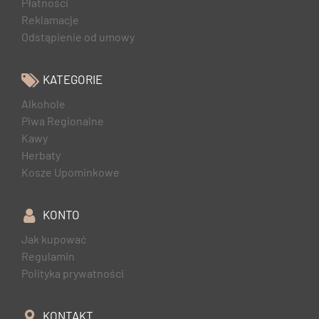
Płatności
Reklamacje
Odstąpienie od umowy
KATEGORIE
Alkohole
Piwa Regionalne
Kawy
Herbaty
Kosze Upominkowe
KONTO
Jak kupować
Regulamin
Polityka prywatności
KONTAKT