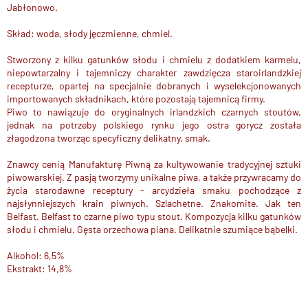
Jabłonowo.
Skład: woda, słody jęczmienne, chmiel.
Stworzony z kilku gatunków słodu i chmielu z dodatkiem karmelu,
niepowtarzalny i tajemniczy charakter zawdzięcza staroirlandzkiej
recepturze, opartej na specjalnie dobranych i wyselekcjonowanych
importowanych składnikach, które pozostają tajemnicą firmy.
Piwo to nawiązuje do oryginalnych irlandzkich czarnych stoutów,
jednak na
potrzeby polskiego rynku jego ostra gorycz została
złagodzona tworząc specyficzny delikatny, smak.
Znawcy cenią Manufakturę Piwną za kultywowanie tradycyjnej sztuki
piwowarskiej. Z pasją tworzymy unikalne piwa, a także przywracamy do
życia starodawne receptury - arcydzieła smaku pochodzące z
najsłynniejszych krain piwnych. Szlachetne. Znakomite. Jak ten
Belfast. Belfast to czarne piwo typu stout. Kompozycja kilku gatunków
słodu i chmielu. Gęsta orzechowa piana. Delikatnie szumiące bąbelki.
Alkohol: 6,5%
Ekstrakt: 14,8%