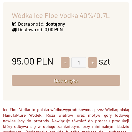
Wódka Ice Floe Vodka 40%/0.7L
Dostępność:
dostępny
Dostawa od:
0.00 PLN
95.00
PLN
szt
Ice Floe Vodka to polska wódka,wyprodukowana przez Wielkopolską
Manufakture Wódek. Roża wiatrów oraz motyw góry lodowej
nawiązujący do przyrody. Nawiązuje również do procesu produkcji
który odbywa się w obiegu zamknietym, przy minimalnym śladzie
węglowym. Desingerska smukła butelka zachęca do ,,głebszego,,