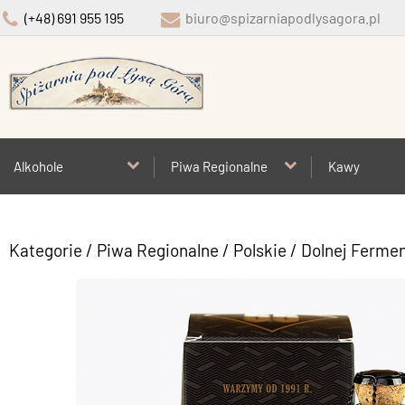
(+48) 691 955 195
biuro@spizarniapodlysagora.pl
Alkohole
Piwa Regionalne
Kawy
Kategorie
/
Piwa Regionalne
/
Polskie
/
Dolnej Fermen