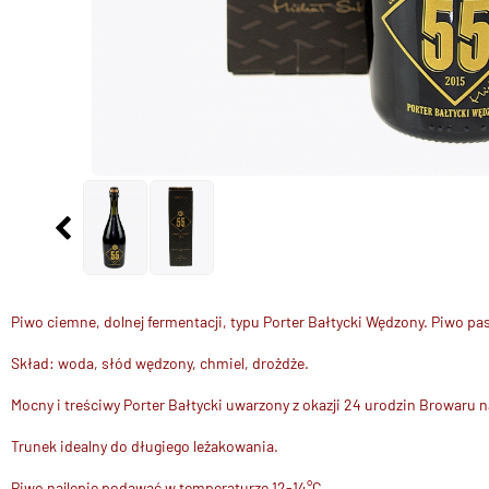
Piwo ciemne, dolnej fermentacji, typu Porter Bałtycki Wędzony. Piwo 
Skład: woda, słód wędzony, chmiel, drożdże.
Mocny i treściwy Porter Bałtycki uwarzony z okazji 24 urodzin Browaru 
Trunek idealny do długiego leżakowania.
Piwo najlepie podawać w temperaturze 12-14°C