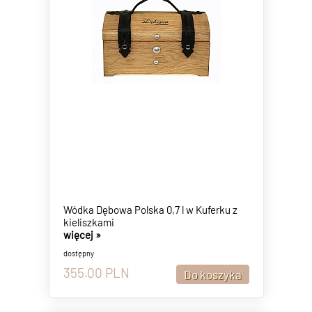
Wódka Dębowa Polska 0,7 l w Kuferku z
kieliszkami
więcej »
dostępny
355.00
PLN