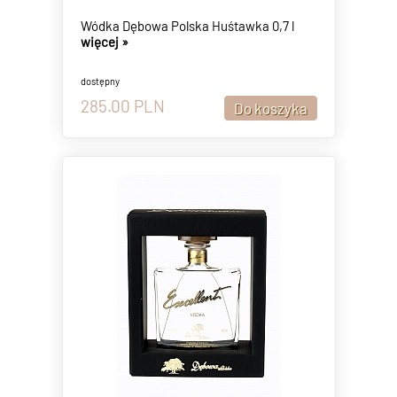
Wódka Dębowa Polska Huśtawka 0,7 l
więcej »
dostępny
285.00
PLN