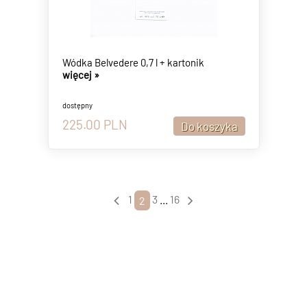
Wódka Belvedere 0,7 l + kartonik
więcej »
dostępny
225.00
PLN
1
3
...
16
2