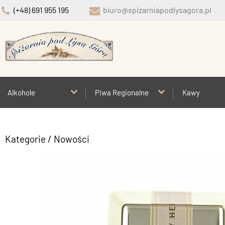
(+48) 691 955 195
biuro@spizarniapodlysagora.pl
Alkohole
Piwa Regionalne
Kawy
Kategorie
/ Nowości