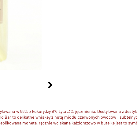
ylowana w 88% z kukurydzy,9% żyta ,3% jęczmienia. Destylowana z destyl
d Bar to delikatne whiskey z nutą miodu,czerwonych owoców i subtelnych 
eplikowana moneta, ręcznie wciskana każdorazowo w butelke jest to symb