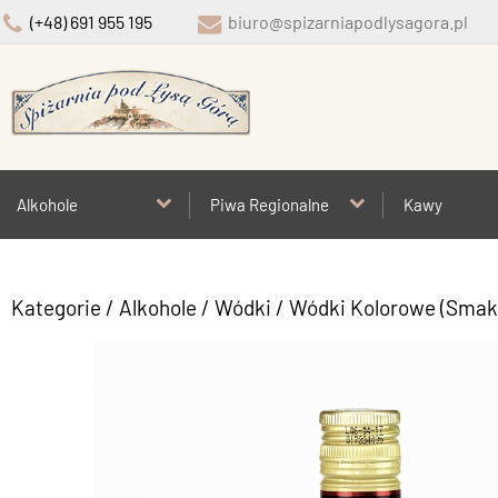
(+48) 691 955 195
biuro@spizarniapodlysagora.pl
Alkohole
Piwa Regionalne
Kawy
Kategorie
/
Alkohole
/
Wódki
/
Wódki Kolorowe (Sma