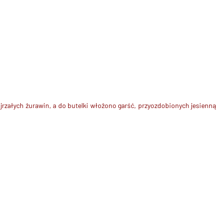
ojrzałych żurawin
, a do butelki włożono garść, przyozdobionych jesienną