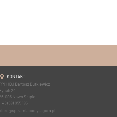
KONTAKT
PPHI IBJ Bartosz Dutkiewicz
Rynek 24
26-006 Nowa Słupia
(+48) 691 955 195
biuro@spizarniapodlysagora.pl