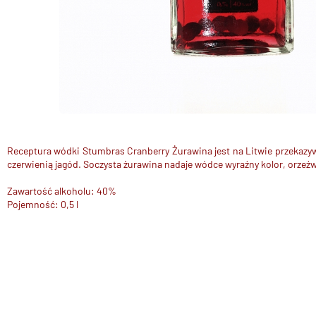
Receptura wódki Stumbras Cranberry Żurawina jest na Litwie przekazy
czerwienią jagód. Soczysta żurawina nadaje wódce
wyraźny kolor
, orzeź
Zawartość alkoholu: 40%
Pojemność: 0,5 l