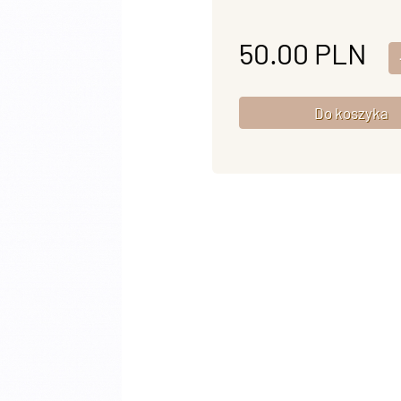
50.00
PLN