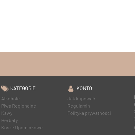
KATEGORIE
KONTO
Alkohole
Jak kupować
Piwa Regionalne
Regulamin
Kawy
Polityka prywatności
Herbaty
Kosze Upominkowe