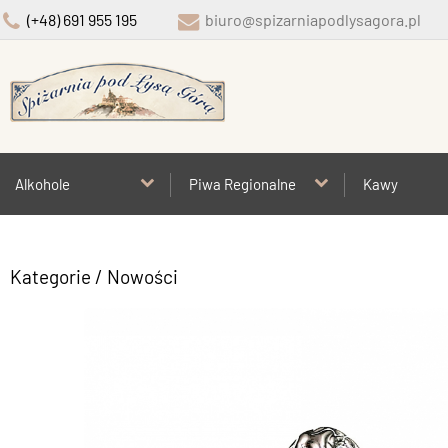
(+48) 691 955 195
biuro@spizarniapodlysagora.pl
Alkohole
Piwa Regionalne
Kawy
Kategorie
/ Nowości