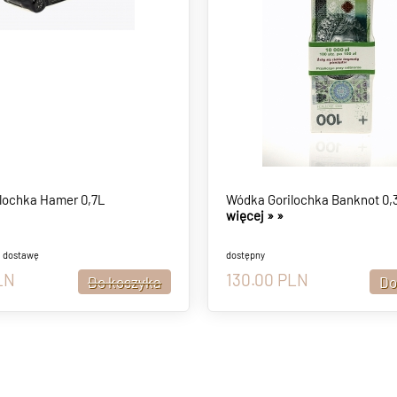
lochka Hamer 0,7L
Wódka Gorilochka Banknot 0,
więcej »
»
a dostawę
dostępny
LN
130.00
PLN