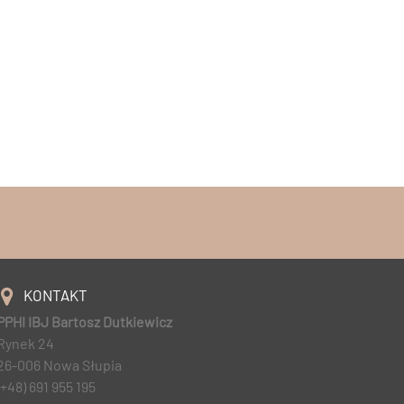
KONTAKT
PPHI IBJ Bartosz Dutkiewicz
Rynek 24
26-006 Nowa Słupia
(+48) 691 955 195