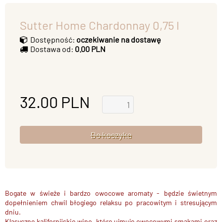
Sutter Home Chardonnay 0,75 l
Dostępność:
oczekiwanie na dostawę
Dostawa od:
0.00 PLN
32.00
PLN
Bogate w świeże i bardzo owocowe aromaty - będzie świetnym
dopełnieniem chwil błogiego relaksu po pracowitym i stresującym
dniu.
Klasyczne kalifornijskie wino, które ujmuje owocowymi smakami oraz