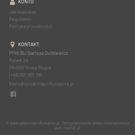
KONTO
Jak kupować
Regulamin
Polityka prywatności
KONTAKT
PPHI IBJ Bartosz Dutkiewicz
Rynek 24
26-006 Nowa Słupia
(+48) 691 955 195
biuro@spizarniapodlysagora.pl
© www.spizarniapodlysagora.pl
Oprogramowanie sklepu internetowego
web-market.pl