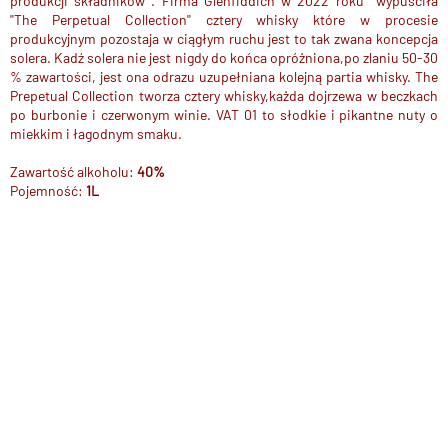
produkcji składników . Firma Glenfiddich w 2022 roku wypuściła
''The Perpetual Collection'' cztery whisky które w procesie
produkcyjnym pozostaja w ciągłym ruchu jest to tak zwana koncepcja
solera. Kadź solera nie jest nigdy do końca opróżniona,po zlaniu 50-30
% zawartości, jest ona odrazu uzupełniana kolejną partia whisky. The
Prepetual Collection tworza cztery whisky,każda dojrzewa w beczkach
po burbonie i czerwonym winie. VAT 01 to słodkie i pikantne nuty o
miekkim i łagodnym smaku.
Zawartość alkoholu:
40%
Pojemność:
1L