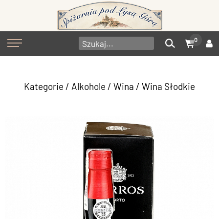
0
Kategorie
/
Alkohole
/
Wina
/
Wina Słodkie