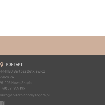
KONTAKT
PPHI IBJ Bartosz Dutkiewicz
Rynek 24
26-006 Nowa Słupia
(+48) 691 955 195
biuro@spizarniapodlysagora.pl