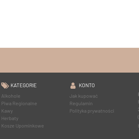
KATEGORIE
KONTO
Alkohole
Jak kupować
Piwa Regionalne
Regulamin
Kawy
Polityka prywatności
Herbaty
Kosze Upominkowe