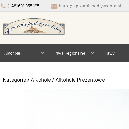
(+48) 691 955 195
biuro@spizarniapodlysagora.pl
Alkohole
Piwa Regionalne
Kawy
Kategorie
/
Alkohole
/
Alkohole Prezentowe