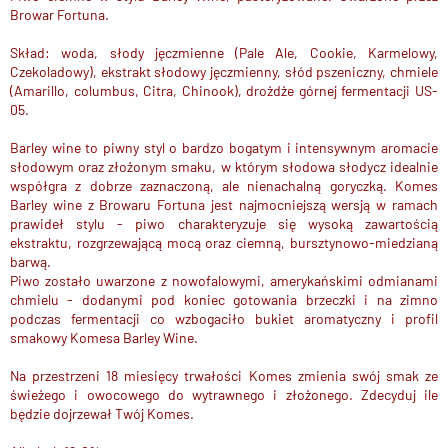
Browar Fortuna.
Skład: woda, słody jęczmienne (Pale Ale, Cookie, Karmelowy,
Czekoladowy), ekstrakt słodowy jęczmienny, słód pszeniczny, chmiele
(Amarillo, columbus, Citra, Chinook), drożdże górnej fermentacji US-
05.
Barley wine to piwny styl o bardzo bogatym i intensywnym aromacie
słodowym oraz złożonym smaku, w którym słodowa słodycz idealnie
współgra z dobrze zaznaczoną, ale nienachalną goryczką. Komes
Barley wine z Browaru Fortuna jest najmocniejszą wersją w ramach
prawideł stylu - piwo charakteryzuje się wysoką zawartością
ekstraktu, rozgrzewającą mocą oraz ciemną, bursztynowo-miedzianą
barwą.
Piwo zostało uwarzone z nowofalowymi, amerykańskimi odmianami
chmielu - dodanymi pod koniec gotowania brzeczki i na zimno
podczas fermentacji co wzbogaciło bukiet aromatyczny i profil
smakowy Komesa Barley Wine.
Na przestrzeni 18 miesięcy trwałości Komes zmienia swój smak ze
świeżego i owocowego do wytrawnego i złożonego. Zdecyduj ile
będzie dojrzewał Twój Komes.