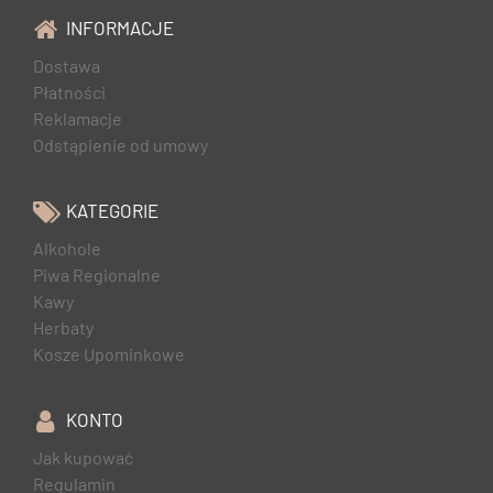
INFORMACJE
Dostawa
Płatności
Reklamacje
Odstąpienie od umowy
KATEGORIE
Alkohole
Piwa Regionalne
Kawy
Herbaty
Kosze Upominkowe
KONTO
Jak kupować
Regulamin