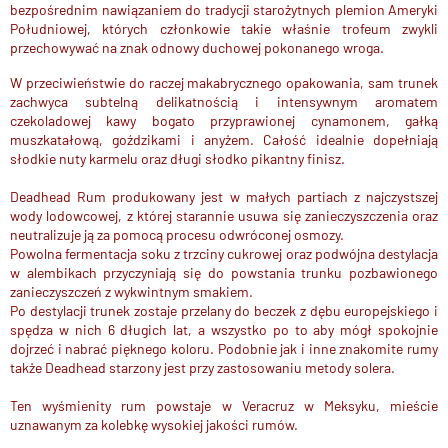
bezpośrednim nawiązaniem do tradycji starożytnych plemion Ameryki
Południowej, których członkowie takie właśnie trofeum zwykli
przechowywać na znak odnowy duchowej pokonanego wroga.
W przeciwieństwie do raczej makabrycznego opakowania, sam trunek
zachwyca subtelną delikatnością i intensywnym aromatem
czekoladowej kawy bogato przyprawionej cynamonem, gałką
muszkatałową, goździkami i anyżem. Całość idealnie dopełniają
słodkie nuty karmelu oraz długi słodko pikantny finisz.
Deadhead Rum produkowany jest w małych partiach z najczystszej
wody lodowcowej, z której starannie usuwa się zanieczyszczenia oraz
neutralizuje ją za pomocą procesu odwróconej osmozy.
Powolna fermentacja soku z trzciny cukrowej oraz podwójna destylacja
w alembikach przyczyniają się do powstania trunku pozbawionego
zanieczyszczeń z wykwintnym smakiem.
Po destylacji trunek zostaje przelany do beczek z dębu europejskiego i
spędza w nich 6 długich lat, a wszystko po to aby mógł spokojnie
dojrzeć i nabrać pięknego koloru. Podobnie jak i inne znakomite rumy
także Deadhead starzony jest przy zastosowaniu metody solera.
Ten wyśmienity rum powstaje w Veracruz w Meksyku, mieście
uznawanym za kolebkę wysokiej jakości rumów.