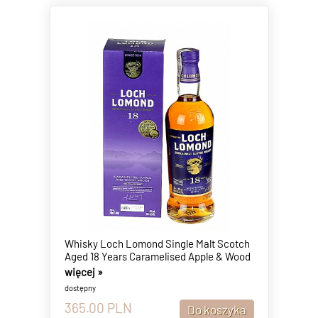
Whisky Loch Lomond Single Malt Scotch
Aged 18 Years Caramelised Apple & Wood
Smoke 46% 0,7l
więcej »
dostępny
365.00
PLN