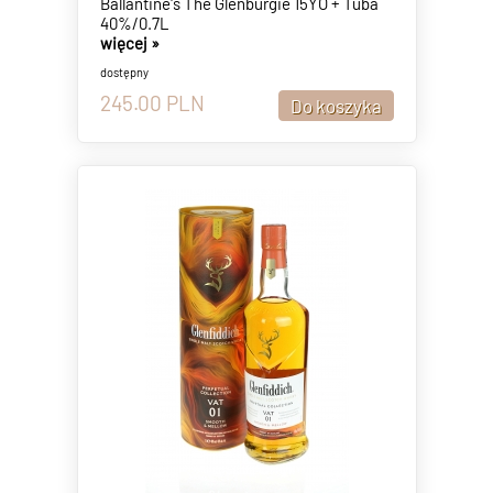
Ballantine's The Glenburgie 15YO + Tuba
40%/0.7L
więcej »
dostępny
245.00
PLN