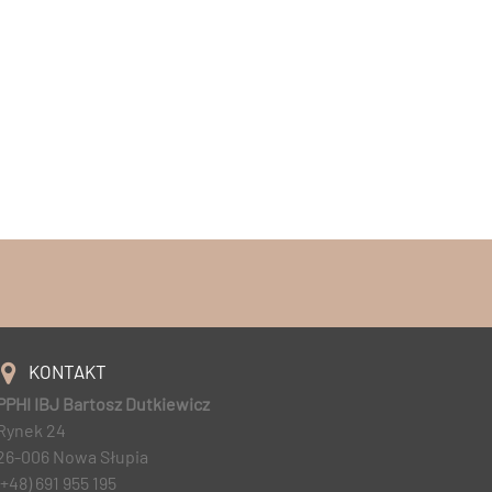
KONTAKT
PPHI IBJ Bartosz Dutkiewicz
Rynek 24
26-006 Nowa Słupia
(+48) 691 955 195