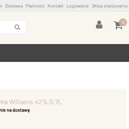
n
Dostawa
Płatności
Kontakt
Logowanie
Sklep stacjonarny
0
wka Willams 42% 0,7L
nie na dostawę