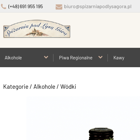
(+48) 691 955 195
biuro@spizarniapodlysagora.pl
Alkohole
Piwa Regionalne
Kawy
Kategorie
/
Alkohole
/
Wódki