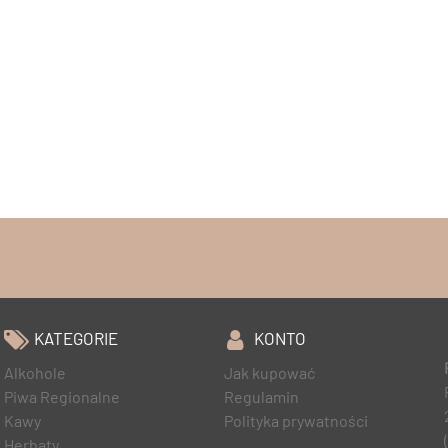
KATEGORIE
KONTO
Alkohole
Jak kupować
Piwa Regionalne
Regulamin
Kawy
Polityka prywatności
Herbaty