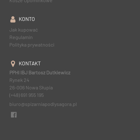
Kosze Upominkowe
KONTO
Jak kupować
Regulamin
Polityka prywatności
KONTAKT
PPHI IBJ Bartosz Dutkiewicz
Rynek 24
26-006 Nowa Słupia
(+48) 691 955 195
biuro@spizarniapodlysagora.pl