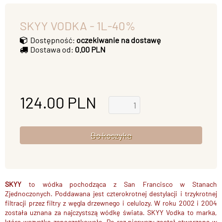
SKYY VODKA - 1L-40%
Dostępność:
oczekiwanie na dostawę
Dostawa od:
0.00 PLN
124.00
PLN
SKYY
to wódka pochodząca z San Francisco w Stanach
Zjednoczonych. Poddawana jest czterokrotnej destylacji i trzykrotnej
filtracji przez filtry z węgla drzewnego i celulozy. W roku 2002 i 2004
została uznana za najczystszą wódkę świata.
SKYY Vodka to marka,
która wszystko zapoczątkowała. Po raz pierwszy został stworzona w