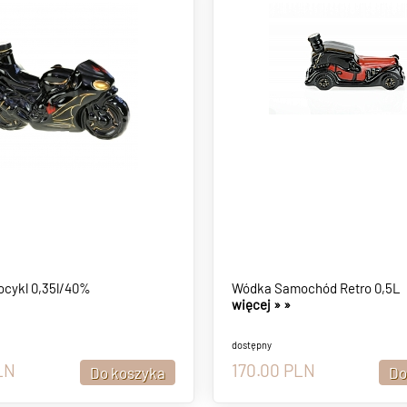
cykl 0,35l/40%
Wódka Samochód Retro 0,5L
więcej »
»
dostępny
LN
170.00
PLN