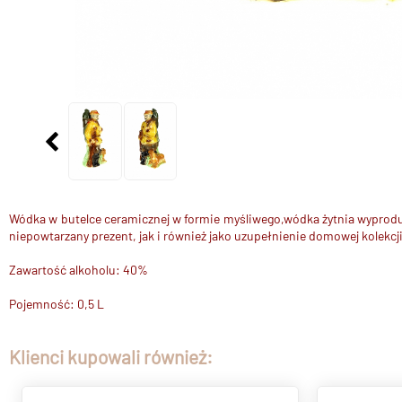
Wódka w butelce ceramicznej w formie myśliwego,wódka żytnia wyprodu
niepowtarzany prezent, jak i również jako uzupełnienie domowej kolekcji
Zawartość alkoholu: 40%
Pojemność: 0,5 L
Klienci kupowali również: