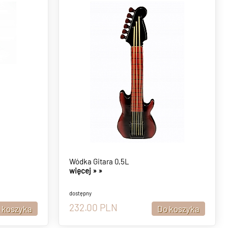
Wódka Gitara 0,5L
więcej »
»
dostępny
232.00
PLN