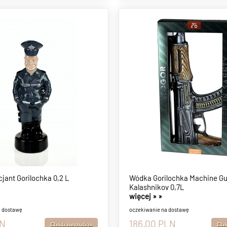
jant Gorilochka 0,2 L
Wódka Gorilochka Machine G
Kalashnikov 0,7L
więcej »
»
a dostawę
oczekiwanie na dostawę
N
186.00
PLN