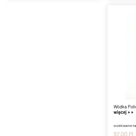
Wódka Polic
więcej »
»
oczekiwanie n
92.00
PL