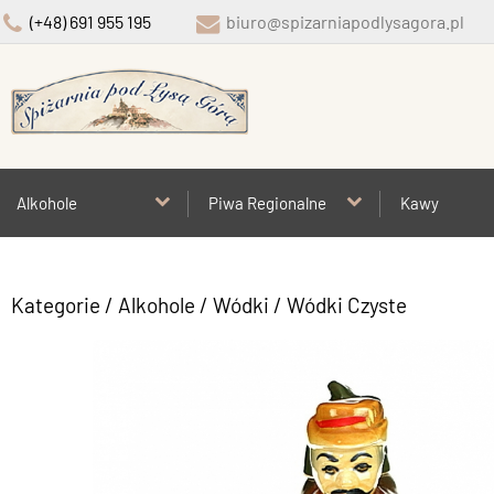
(+48) 691 955 195
biuro@spizarniapodlysagora.pl
Alkohole
Piwa Regionalne
Kawy
Kategorie
/
Alkohole
/
Wódki
/
Wódki Czyste