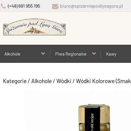
(+48) 691 955 195
biuro@spizarniapodlysagora.pl
Alkohole
Piwa Regionalne
Kawy
Kategorie
/
Alkohole
/
Wódki
/
Wódki Kolorowe (Sma