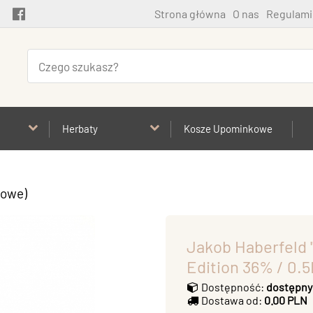
Strona główna
O nas
Regulami
Herbaty
Kosze Upominkowe
kowe)
Jakob Haberfeld '
Edition 36% / 0.5
Dostępność:
dostępny
Dostawa od:
0.00 PLN